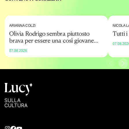
ARIANNA COLZI
NICOLA L
Olivia Rodrigo sembra piuttosto
Tutti 
brava per essere una così giovane
07.08.202
promessa
07.08.2026