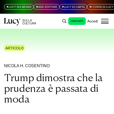
LUCY SUI MONDI
ADD EDITORE
LUCY DI CARTA
I CORSI DI LUCY
Accedi
ABBONATI
ARTICOLO
NICOLA H. COSENTINO
Trump dimostra che la
prudenza è passata di
moda