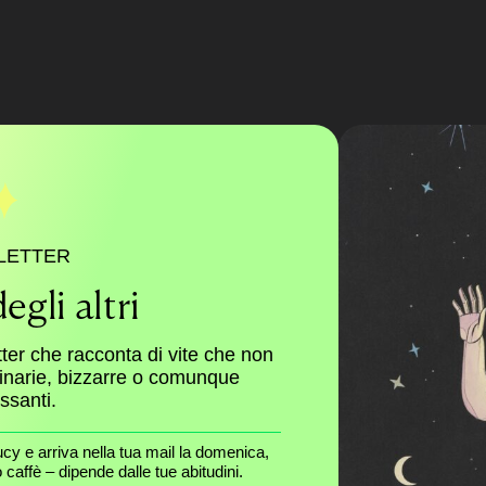
LETTER
egli altri
tter che racconta di vite che non
dinarie, bizzarre o comunque
essanti.
ucy e arriva nella tua mail la domenica,
caffè – dipende dalle tue abitudini.