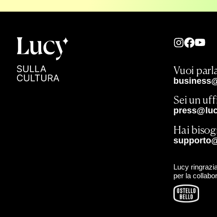
Vuoi parla
business@
Sei un uf
press@lucy
Hai bisog
supporto@
Lucy ringrazia
per la collabo