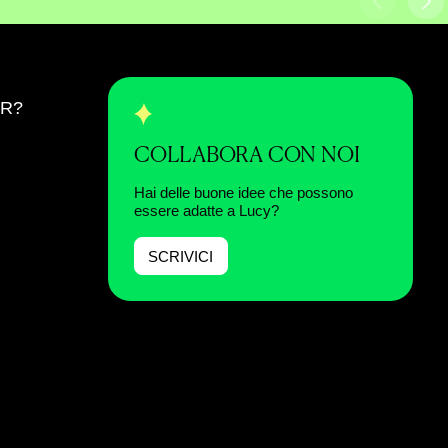
ER?
COLLABORA CON NOI
Hai delle buone idee che possono
essere adatte a Lucy?
SCRIVICI