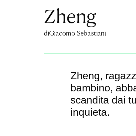
Zheng
di
Giacomo Sebastiani
Zheng, ragazzo
bambino, abban
scandita dai tu
inquieta.