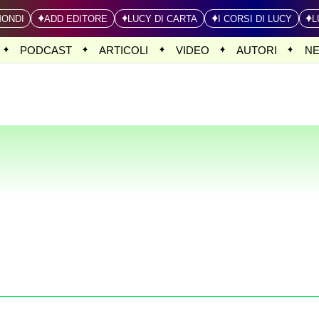
MONDI
ADD EDITORE
LUCY DI CARTA
I CORSI DI LUCY
L
PODCAST
ARTICOLI
VIDEO
AUTORI
N