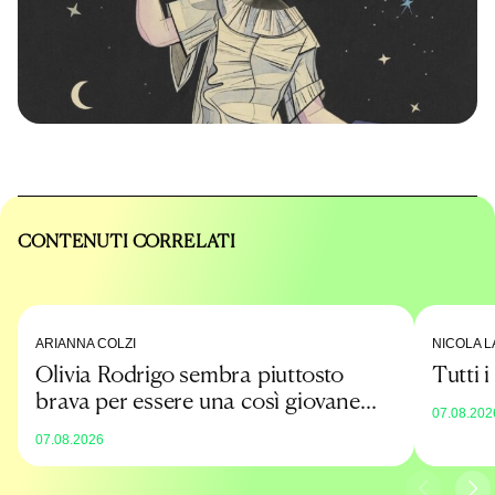
CONTENUTI CORRELATI
ARIANNA COLZI
NICOLA L
Olivia Rodrigo sembra piuttosto
Tutti 
brava per essere una così giovane
07.08.202
promessa
07.08.2026