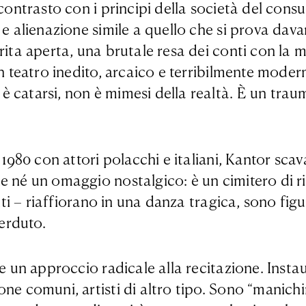
 contrasto con i principi della società del con
 e alienazione simile a quello che si prova dav
rita aperta, una brutale resa dei conti con la 
un teatro inedito, arcaico e terribilmente moder
 catarsi, non è mimesi della realtà. È un trau
el 1980 con attori polacchi e italiani, Kantor sca
e né un omaggio nostalgico: è un cimitero di ri
anti – riaffiorano in una danza tragica, sono fig
perduto.
ne un approccio radicale alla recitazione. Insta
ne comuni, artisti di altro tipo. Sono “manichin