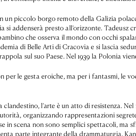
 in un piccolo borgo remoto della Galizia pola
a si addenserà presto all’orizzonte. Tadeusz cr
un bambino che osserva il mondo con occhi spala
demia di Belle Arti di Cracovia e si lascia sed
trappola sul suo Paese. Nel 1939 la Polonia vien
per le gesta eroiche, ma per i fantasmi, le voci 
 clandestino, l’arte è un atto di resistenza. Ne
autorità, organizzando rappresentazioni segrete
in scena non sono semplici spettacoli, ma sfid
diventa parte integrante della drammaturgia. Kan