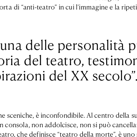
rta di “anti-teatro” in cui l’immagine e la ripe
na delle personalità più
oria del teatro, testimo
pirazioni del XX secolo”
e sceniche, è inconfondibile. Al centro della su
on consola, non addolcisce, non si può cancella
eatro, che definisce “teatro della morte”, è un