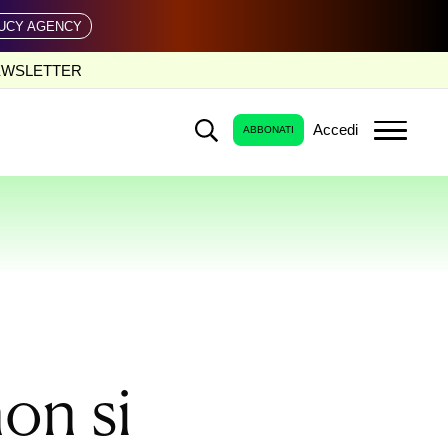
UCY AGENCY
EWSLETTER
Accedi
ABBONATI
non si