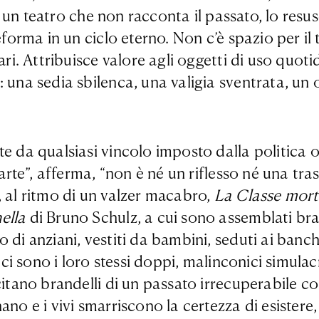
 è un teatro che non racconta il passato, lo resu
forma in un ciclo eterno. Non c’è spazio per il t
ari. Attribuisce valore agli oggetti di uso quoti
: una sedia sbilenca, una valigia sventrata, u
te da qualsiasi vincolo imposto dalla politica 
’arte”, afferma, “non è né un riflesso né una tra
, al ritmo di un valzer macabro,
La Classe mor
nella
di Bruno Schulz, a cui sono assemblati bra
 di anziani, vestiti da bambini, seduti ai banch
 ci sono i loro stessi doppi, malinconici simulac
ecitano brandelli di un passato irrecuperabile 
ano e i vivi smarriscono la certezza di esister