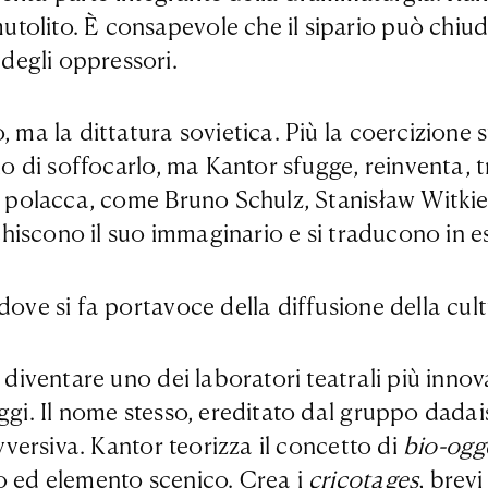
olito. È consapevole che il sipario può chiuder
degli oppressori.
ma la dittatura sovietica. Più la coercizione str
no di soffocarlo, ma Kantor sfugge, reinventa, t
ura polacca, come Bruno Schulz, Stanisław Witk
icchiscono il suo immaginario e si traducono in 
dove si fa portavoce della diffusione della cul
a diventare uno dei laboratori teatrali più inn
aggi. Il nome stesso, ereditato dal gruppo dada
ovversiva. Kantor teorizza il concetto di
bio-ogg
po ed elemento scenico. Crea i
cricotages
, brev