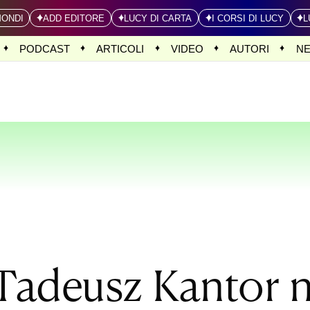
MONDI
ADD EDITORE
LUCY DI CARTA
I CORSI DI LUCY
L
PODCAST
ARTICOLI
VIDEO
AUTORI
N
i Tadeusz Kantor 