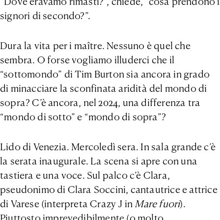
“Dove eravamo rimasti?”, chiede, “cosa prendono i
signori di secondo?”.
Dura la vita per i maître. Nessuno è quel che
sembra. O forse vogliamo illuderci che il
“sottomondo” di Tim Burton sia ancora in grado
di minacciare la sconfinata aridità del mondo di
sopra? C’è ancora, nel 2024, una differenza tra
“mondo di sotto” e “mondo di sopra”?
Lido di Venezia. Mercoledì sera. In sala grande c’è
la serata inaugurale. La scena si apre con una
tastiera e una voce. Sul palco c’è Clara,
pseudonimo di Clara Soccini, cantautrice e attrice
di Varese (interpreta Crazy J in
Mare fuori
).
Piuttosto imprevedibilmente (o molto