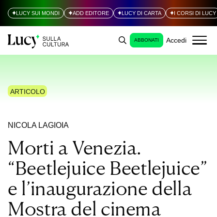
LUCY SUI MONDI
ADD EDITORE
LUCY DI CARTA
I CORSI DI LUCY
Accedi
ABBONATI
ARTICOLO
NICOLA LAGIOIA
Morti a Venezia.
“Beetlejuice Beetlejuice”
e l’inaugurazione della
Mostra del cinema