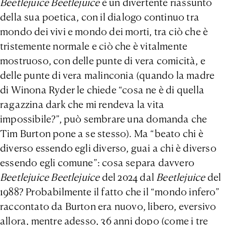
Beetlejuice Beetlejuice
è un divertente riassunto
della sua poetica, con il dialogo continuo tra
mondo dei vivi e mondo dei morti, tra ciò che è
tristemente normale e ciò che è vitalmente
mostruoso, con delle punte di vera comicità, e
delle punte di vera malinconia (quando la madre
di Winona Ryder le chiede “cosa ne è di quella
ragazzina dark che mi rendeva la vita
impossibile?”, può sembrare una domanda che
Tim Burton pone a se stesso). Ma “beato chi è
diverso essendo egli diverso, guai a chi è diverso
essendo egli comune”: cosa separa davvero
Beetlejuice Beetlejuice
del 2024 dal
Beetlejuice
del
1988? Probabilmente il fatto che il “mondo infero”
raccontato da Burton era nuovo, libero, eversivo
allora, mentre adesso, 36 anni dopo (come i tre