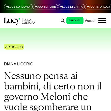
LUCY SUI MONDI
ADD EDITORE
LUCY DI CARTA
I CORSI DI LUCY
Accedi
ABBONATI
ARTICOLO
DIANA LIGORIO
Nessuno pensa ai
bambini, di certo non il
governo Meloni che
vuole sgomberare un