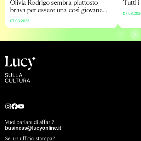
Olivia Rodrigo sembra piuttosto
Tutti 
brava per essere una così giovane
07.08.202
promessa
07.08.2026
Vuoi parlare di affari?
business@lucyonline.it
Sei un ufficio stampa?