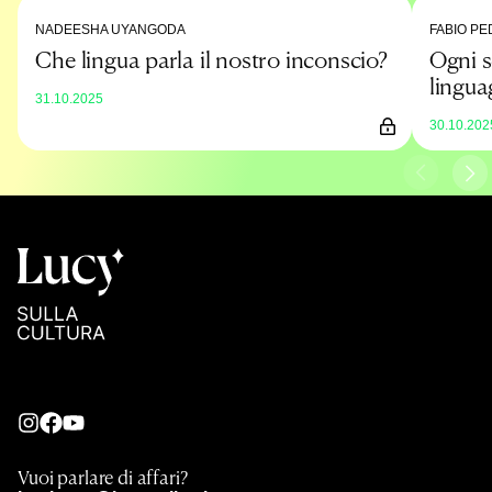
NADEESHA UYANGODA
FABIO P
Che lingua parla il nostro inconscio?
Ogni s
lingua
31.10.2025
30.10.202
Vuoi parlare di affari?