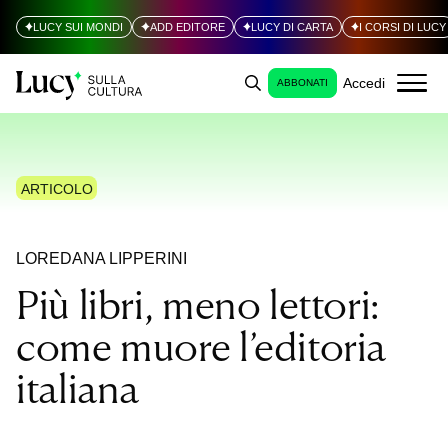
LUCY SUI MONDI
ADD EDITORE
LUCY DI CARTA
I CORSI DI LUCY
Accedi
ABBONATI
ARTICOLO
LOREDANA LIPPERINI
Più libri, meno lettori:
come muore l’editoria
italiana