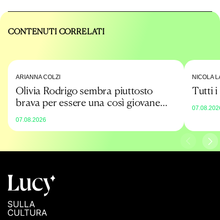
CONTENUTI CORRELATI
ARIANNA COLZI
NICOLA L
Olivia Rodrigo sembra piuttosto
Tutti 
brava per essere una così giovane
07.08.202
promessa
07.08.2026