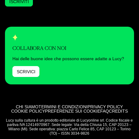
ISCRIVITI
COLLABORA CON NOI
Hai delle buone idee che possono essere adatte a Lucy?
SCRIVICI
CHI SIAMO
TERMINI E CONDIZIONI
PRIVACY POLICY
COOKIE POLICY
PREFERENZE SUI COOKIE
FAQ
CREDITS
Lucy sulla cultura è un prodotto editoriale di Lucyonline srl. Codice fiscale e
partiva IVA 12414970967. Sede legale: Via della Chiusa 15, CAP 20123 –
Milano (MI). Sede operativa: piazza Carlo Felice 85, CAP 10123 – Torino
(TO) – ISSN 3034-9826