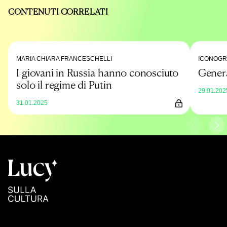
CONTENUTI CORRELATI
MARIA CHIARA FRANCESCHELLI
ICONOGRA
I giovani in Russia hanno conosciuto
Genera
solo il regime di Putin
29.01.202
31.01.2025