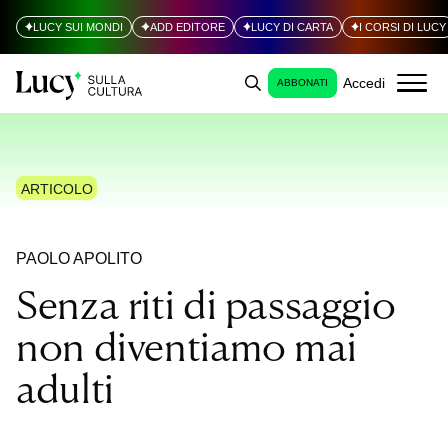
LUCY SUI MONDI
ADD EDITORE
LUCY DI CARTA
I CORSI DI LUCY
Accedi
ABBONATI
ARTICOLO
PAOLO APOLITO
Senza riti di passaggio
non diventiamo mai
adulti