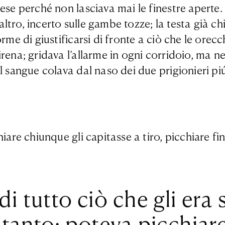
ese perché non lasciava mai le finestre aperte.
tro, incerto sulle gambe tozze; la testa già ch
orme di giustificarsi di fronte a ciò che le ore
irena; gridava l’allarme in ogni corridoio, ma 
l sangue colava dal naso dei due prigionieri pi
iare chiunque gli capitasse a tiro, picchiare fi
i tutto ciò che gli era
tanto: poteva picchiare