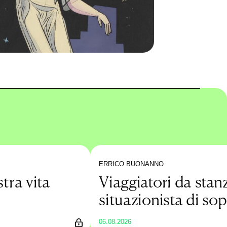
ERRICO BUONANNO
stra vita
Viaggiatori da stan
situazionista di so
un’estate low cost
06.08.2026