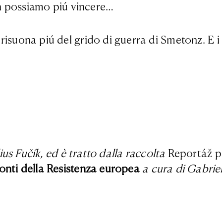
Non possiamo piú vincere…
isuona piú del grido di guerra di Smetonz. E i 
lius Fučík, ed è tratto dalla raccolta
Reportáž p
onti della Resistenza europea
a cura di Gabriel