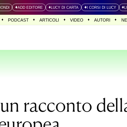
MONDI
ADD EDITORE
LUCY DI CARTA
I CORSI DI LUCY
L
PODCAST
ARTICOLI
VIDEO
AUTORI
N
un racconto dell
 europea