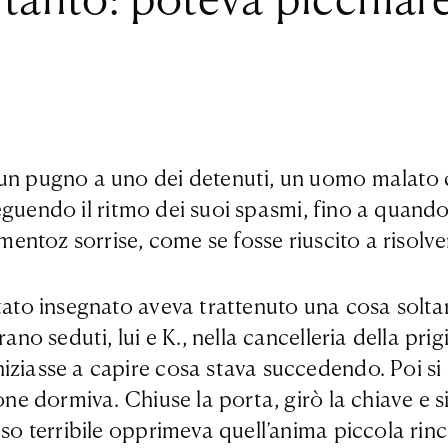
un pugno a uno dei detenuti, un uomo malato ch
seguendo il ritmo dei suoi spasmi, fino a quando i
Smentoz sorrise, come se fosse riuscito a risolv
tato insegnato aveva trattenuto una cosa soltan
ano seduti, lui e K., nella cancelleria della prig
ziasse a capire cosa stava succedendo. Poi si a
ione dormiva. Chiuse la porta, girò la chiave e 
peso terribile opprimeva quell’anima piccola ri