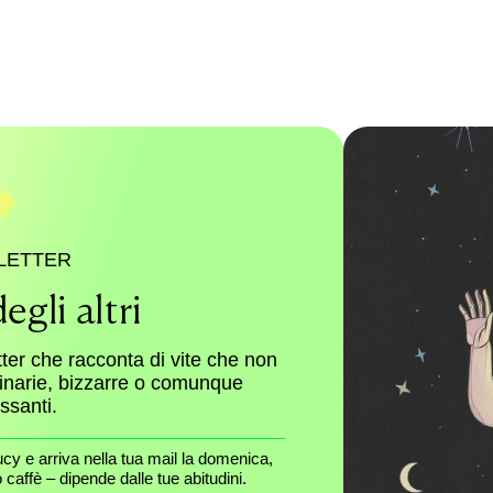
LETTER
egli altri
tter che racconta di vite che non
dinarie, bizzarre o comunque
essanti.
ucy e arriva nella tua mail la domenica,
caffè – dipende dalle tue abitudini.