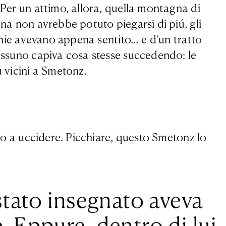
 Per un attimo, allora, quella montagna di
ina non avrebbe potuto piegarsi di piú, gli
cchie avevano appena sentito… e d’un tratto
nessuno capiva cosa stesse succedendo: le
ú vicini a Smetonz.
no a uccidere. Picchia­re, questo Smetonz lo
 stato insegnato aveva
. Eppure, dentro di lui,