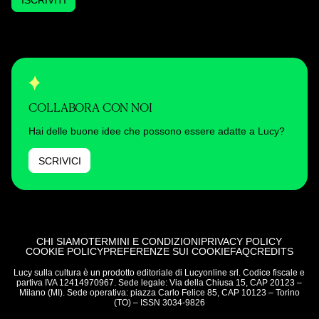
COLLABORA CON NOI
Hai delle buone idee che possono essere adatte a Lucy?
SCRIVICI
CHI SIAMO
TERMINI E CONDIZIONI
PRIVACY POLICY
COOKIE POLICY
PREFERENZE SUI COOKIE
FAQ
CREDITS
Lucy sulla cultura è un prodotto editoriale di Lucyonline srl. Codice fiscale e
partiva IVA 12414970967. Sede legale: Via della Chiusa 15, CAP 20123 –
Milano (MI). Sede operativa: piazza Carlo Felice 85, CAP 10123 – Torino
(TO) – ISSN 3034-9826