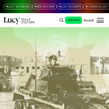
LUCY SUI MONDI
ADD EDITORE
LUCY DI CARTA
I CORSI DI LUCY
Accedi
ABBONATI