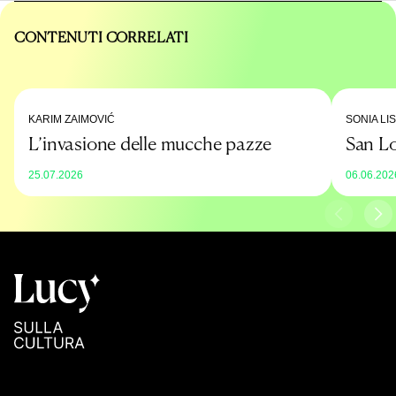
CONTENUTI CORRELATI
KARIM ZAIMOVIĆ
SONIA LI
L’invasione delle mucche pazze
San L
25.07.2026
06.06.202