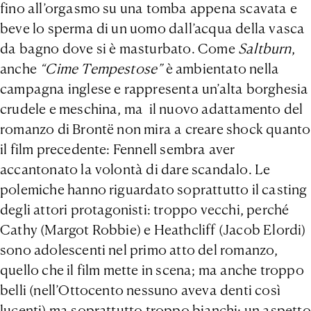
fino all’orgasmo su una tomba appena scavata e
beve lo sperma di un uomo dall’acqua della vasca
da bagno dove si è masturbato. Come
Saltburn
,
anche
“Cime Tempestose”
è ambientato nella
campagna inglese e rappresenta un’alta borghesia
crudele e meschina, ma il nuovo adattamento del
romanzo di Brontë non mira a creare shock quanto
il film precedente: Fennell sembra aver
accantonato la volontà di dare scandalo. Le
polemiche hanno riguardato soprattutto il casting
degli attori protagonisti: troppo vecchi, perché
Cathy (Margot Robbie) e Heathcliff (Jacob Elordi)
sono adolescenti nel primo atto del romanzo,
quello che il film mette in scena; ma anche troppo
belli (nell’Ottocento nessuno aveva denti così
lucenti) ma soprattutto troppo bianchi: un aspetto