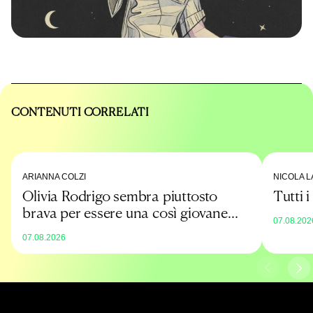
CONTENUTI CORRELATI
ARIANNA COLZI
NICOLA L
Olivia Rodrigo sembra piuttosto
Tutti 
brava per essere una così giovane
07.08.202
promessa
07.08.2026