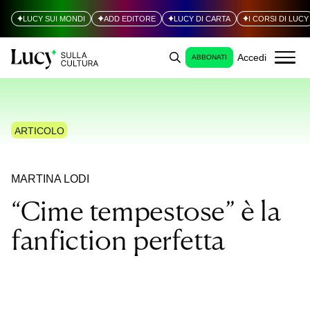
LUCY SUI MONDI
ADD EDITORE
LUCY DI CARTA
I CORSI DI LUCY
Accedi
ABBONATI
ARTICOLO
MARTINA LODI
“Cime tempestose” è la
fanfiction perfetta