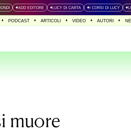
MONDI
ADD EDITORE
LUCY DI CARTA
I CORSI DI LUCY
L
PODCAST
ARTICOLI
VIDEO
AUTORI
N
si muore