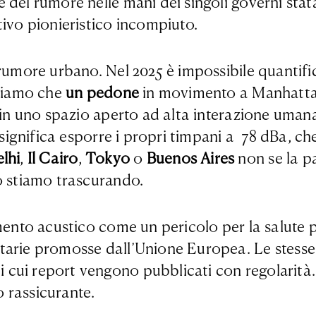
 del rumore nelle mani dei singoli governi sta
ivo pionieristico incompiuto.
 rumore urbano. Nel 2025 è impossibile quantif
ppiamo che
un pedone
in movimento a Manhatta
 in uno spazio aperto ad alta interazione umana
h significa esporre i propri timpani a 78 dBa, 
lhi
,
Il Cairo
,
Tokyo
o
Buenos Aires
non se la p
o stiamo trascurando.
nto acustico come un pericolo per la salute pu
tarie promosse dall’Unione Europea. Le stesse
 cui report vengono pubblicati con regolarità
 rassicurante.