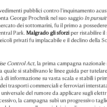
vvedimenti pubblici contro l’inquinamento acu
conta George Prochnik nel suo saggio
In pursuit
mercato dei sottomarini, fu il primo a possede
ntral Park.
Malgrado gli sforzi
per ristabilire i
eicoli privati fu implacabile e il declino della
se Control Act
, la prima campagna nazionale 
uale si stabilivano le linee guida per tutelare 
di informazione su vasta scala e stabilì i primi 
ei trasporti commerciali e ferroviari interstatal
universale del rumore da applicare sugli elettr
essivo, la campagna subì un progressivo taglio