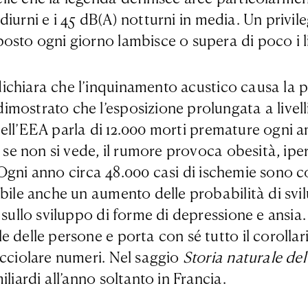
 diurni e i 45 dB(A) notturni in media. Un privile
osto ogni giorno lambisce o supera di poco i li
chiara che l’inquinamento acustico causa la pe
mostrato che l’esposizione prolungata a livelli
20 dell’EEA parla di 12.000 morti premature ogni
e se non si vede, il rumore provoca obesità, ip
s. Ogni anno circa 48.000 casi di ischemie sono 
ibile anche un aumento delle probabilità di sv
 sullo sviluppo di forme di depressione e ansia.
delle persone e porta con sé tutto il corollario
occiolare numeri. Nel saggio
Storia naturale del
liardi all’anno soltanto in Francia.