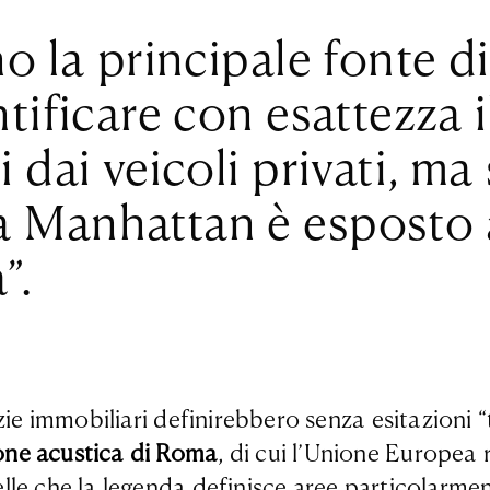
o la principale fonte d
tificare con esattezza 
 dai veicoli privati, m
 Manhattan è esposto 
”.
ie immobiliari definirebbero senza esitazioni “t
one acustica di Roma
, di cui l’Unione Europea
lle che la legenda definisce aree particolarme