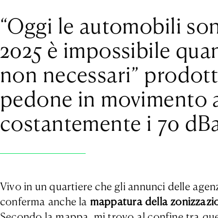
“Oggi le automobili son
2025 è impossibile quan
non necessari” prodotti
pedone in movimento a
costantemente i 70 dBa
Vivo in un quartiere che gli annunci delle agenz
conferma anche la
mappatura della zonizzazi
Secondo la mappa, mi trovo al confine tra que