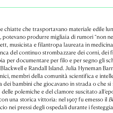
e le chiatte che trasportavano materiale edile 
 potevano produrre migliaia di rumori “non nece
tt, musicista e filantropa laureata in medicina
a del continuo strombazzare dei corni, dei fisc
bia per documentare per filo e per segno gli sc
, Blackwell e Randall Island. Julia Hyneman Bar
mici, membri della comunità scientifica e intel
da dei bambini che giocavano in strada o che si
delle polemiche e del clamore suscitato all’ep
n una storica vittoria: nel 1907 fu emesso il
B
ficio nei pressi degli ospedali durante i festeggi