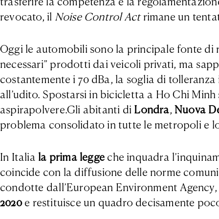
trasferire la competenza e la regolamentazione
revocato, il
Noise Control Act
rimane un tentat
Oggi le automobili sono la principale fonte di
necessari” prodotti dai veicoli privati, ma sa
costantemente i 70 dBa, la soglia di tolleranza
all’udito. Spostarsi in bicicletta a Ho Chi Min
aspirapolvere.Gli abitanti di
Londra
,
Nuova De
problema consolidato in tutte le metropoli e l
In Italia
la prima legge
che inquadra l’inquiname
coincide con la diffusione delle norme comuni
condotte dall’European Environment Agency, i
2020
e restituisce un quadro decisamente poco