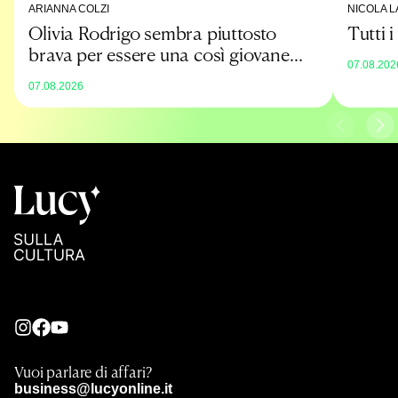
ARIANNA COLZI
NICOLA L
Olivia Rodrigo sembra piuttosto
Tutti 
brava per essere una così giovane
07.08.202
promessa
07.08.2026
Vuoi parlare di affari?
business@lucyonline.it