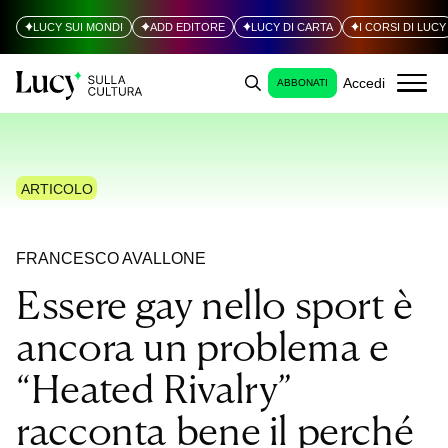
LUCY SUI MONDI
ADD EDITORE
LUCY DI CARTA
I CORSI DI LUCY
Accedi
ABBONATI
ARTICOLO
FRANCESCO AVALLONE
Essere gay nello sport è
ancora un problema e
“Heated Rivalry”
racconta bene il perché