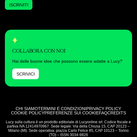
ISCRIVITI
COLLABORA CON NOI
Hai delle buone idee che possono essere adatte a Lucy?
SCRIVICI
CHI SIAMO
TERMINI E CONDIZIONI
PRIVACY POLICY
COOKIE POLICY
PREFERENZE SUI COOKIE
FAQ
CREDITS
Lucy sulla cultura è un prodotto editoriale di Lucyonline srl. Codice fiscale e
partiva IVA 12414970967. Sede legale: Via della Chiusa 15, CAP 20123 –
Milano (MI). Sede operativa: piazza Carlo Felice 85, CAP 10123 – Torino
(TO) – ISSN 3034-9826