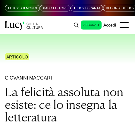
LUCY SUI MONDI
ADD EDITORE
LUCY DI CARTA
I CORSI DI LUCY
Accedi
ABBONATI
ARTICOLO
GIOVANNI MACCARI
La felicità assoluta non
esiste: ce lo insegna la
letteratura