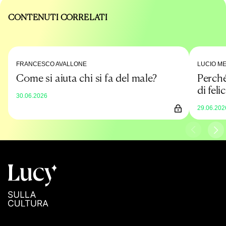
CONTENUTI CORRELATI
FRANCESCO AVALLONE
LUCIO M
Come si aiuta chi si fa del male?
Perché 
di felic
30.06.2026
29.06.202