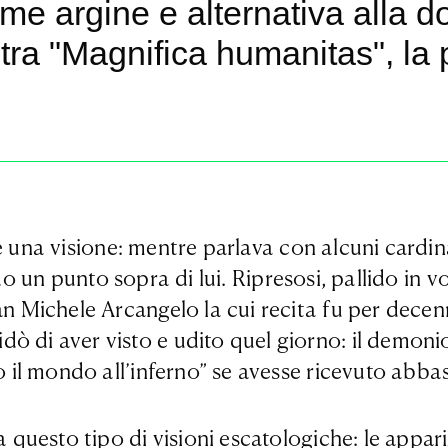
me argine e alternativa alla d
ostra "Magnifica humanitas", la
e una visione: mentre parlava con alcuni cardi
o un punto sopra di lui. Ripresosi, pallido in vo
an Michele Arcangelo la cui recita fu per decen
dò di aver visto e udito quel giorno: il demon
tto il mondo all’inferno” se avesse ricevuto ab
a questo tipo di visioni escatologiche: le appari