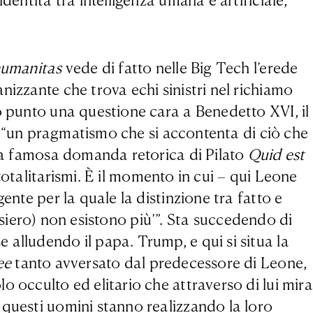
dentità tra intelligenza umana e artificiale,
humanitas
vede di fatto nelle Big Tech l’erede
izzante che trova echi sinistri nel richiamo
o punto una questione cara a Benedetto XVI, il
di “un pragmatismo che si accontenta di ciò che
lla famosa domanda retorica di Pilato
Quid est
totalitarismi. È il momento in cui – qui Leone
ente per la quale la distinzione tra fatto e
ensiero) non esistono più’”. Sta succedendo di
alludendo il papa. Trump, e qui si situa la
ee
tanto avversato dal predecessore di Leone,
 occulto ed elitario che attraverso di lui mira
 questi uomini stanno realizzando la loro