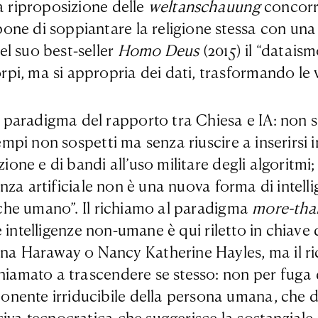
a riproposizione delle
weltanschauung
concorre
ne di soppiantare la religione stessa con una 
l suo best-seller
Homo Deus
(2015) il “datais
i, ma si appropria dei dati, trasformando le vi
paradigma del rapporto tra Chiesa e IA: non si 
tempi non sospetti ma senza riuscire a inserirsi
zione e di bandi all’uso militare degli algoritmi
genza artificiale non è una nuova forma di intell
ù che umano”. Il richiamo al paradigma
more-th
tre intelligenze non-umane è qui riletto in chiave
a Haraway o Nancy Katherine Hayles, ma il ri
hiamato a trascendere se stesso: non per fuga d
ente irriducibile della persona umana, che der