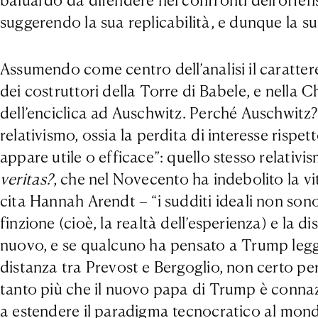
baluardo da difendere nei confronti dell’offens
suggerendo la sua replicabilità, e dunque la sua
Assumendo come centro dell’analisi il carattere
dei costruttori della Torre di Babele, e nella 
dell’enciclica ad Auschwitz. Perché Auschwitz?
relativismo, ossia la perdita di interesse risp
appare utile o efficace”: quello stesso relati
veritas?
, che nel Novecento ha indebolito la vi
cita Hannah Arendt – “i sudditi ideali non sono
finzione (cioè, la realtà dell’esperienza) e la d
nuovo, e se qualcuno ha pensato a Trump leggen
distanza tra Prevost e Bergoglio, non certo pe
tanto più che il nuovo papa di Trump è connazio
a estendere il paradigma tecnocratico al mondo