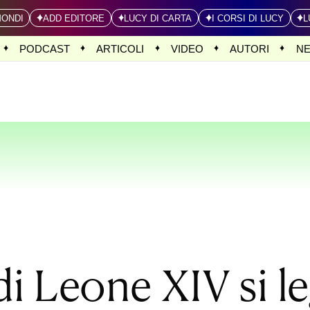
MONDI
ADD EDITORE
LUCY DI CARTA
I CORSI DI LUCY
L
PODCAST
ARTICOLI
VIDEO
AUTORI
N
 di Leone XIV si 