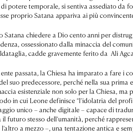
i potere temporale, si sentiva assediato da fo
osse proprio Satana appariva ai più convincent
to Satana chiedere a Dio cento anni per distrug
cadenza, ossessionato dalla minaccia del comun
oldataglia, cadde gravemente ferito da Ali Agca
nte passata, la Chiesa ha imparato a fare i c
 del suo predecessore, perché nella sua prima e
ccia esistenziale non solo per la Chiesa, ma pe
odo in cui Leone definisce “l’idolatria del profi
uaggio unico – anche digitale – capace di tradur
il futuro stesso dell’umanità, perché rappresen
o l’altro a mezzo –, una tentazione antica e s