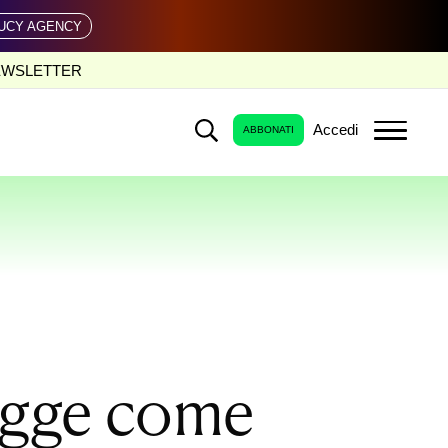
UCY AGENCY
EWSLETTER
Accedi
ABBONATI
legge come