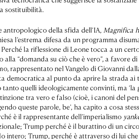
iva tecnocratica che suggerisce la sostanziale i
 sostituibilità.
 antropologico della sfida dell’IA,
Magnifica 
Chiesa l’estrema difesa da un programma disuman
 Perché la riflessione di Leone tocca a un cert
etto alla “domanda su ciò che è vero”, a favore 
vismo, rappresentato nel Vangelo di Giovanni da
ta democratica al punto da aprire la strada ai 
 tanto quelli ideologicamente convinti, ma ‘la g
istinzione tra vero e falso (cioè, i canoni del p
do queste parole, be’, ha capito a cosa stesse 
rché è il rappresentante dell’imperialismo
yank
nale; Trump perché è il burattino di un circolo
 intero; Trump, perché è attraverso di lui che