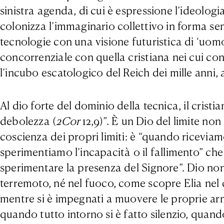
sinistra agenda, di cui è espressione l’ideolog
colonizza l’immaginario collettivo in forma sem
tecnologie con una visione futuristica di ‘uom
concorrenziale con quella cristiana nei cui co
l’incubo escatologico del Reich dei mille anni,
Al dio forte del dominio della tecnica, il cris
debolezza (
2Cor
12,9)”. È un Dio del limite n
coscienza dei propri limiti: è “quando ricevia
sperimentiamo l’incapacità o il fallimento” ch
sperimentare la presenza del Signore”. Dio non
terremoto, né nel fuoco, come scopre Elia nel 
mentre si è impegnati a muovere le proprie arm
quando tutto intorno si è fatto silenzio, quand