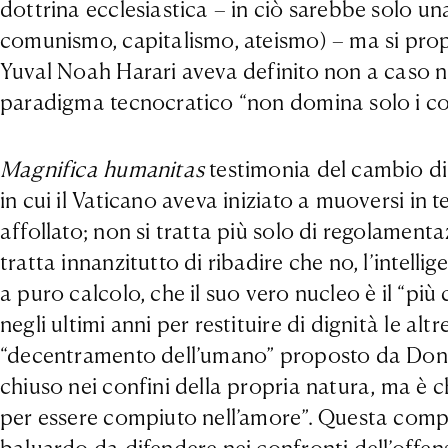
dottrina ecclesiastica – in ciò sarebbe solo un
comunismo, capitalismo, ateismo) – ma si propo
Yuval Noah Harari aveva definito non a caso ne
paradigma tecnocratico “non domina solo i corp
Magnifica humanitas
testimonia del cambio di 
in cui il Vaticano aveva iniziato a muoversi in 
affollato; non si tratta più solo di regolamenta
tratta innanzitutto di ribadire che no, l’intelli
a puro calcolo, che il suo vero nucleo è il “pi
negli ultimi anni per restituire di dignità le al
“decentramento dell’umano” proposto da Donn
chiuso nei confini della propria natura, ma è c
per essere compiuto nell’amore”. Questa compon