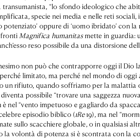
ia transumanista, “lo sfondo ideologico che abi
plificata, specie nei media e nelle reti sociali
o potenziato’ oppure di ‘uomo ibridato’ con la 
nfronti
Magnifica humanitas
mette in guardia: 
 anch’esso reso possibile da una distorsione del
tianesimo non può che contrapporre oggi il Dio l
on perché limitato, ma perché nel mondo di ogg
mo un rifiuto, quando soffriamo per la malatti
e diventa possibile “trovare una saggezza nuova
 è nel “vento impetuoso e gagliardo da spaccare
celebre episodio biblico (
1Re
19), ma nel “mormo
ate sullo scacchiere globale, o in qualsiasi al
o la volontà di potenza si è scontrata con la c