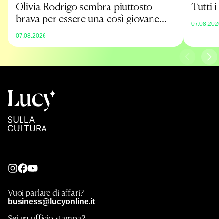
Olivia Rodrigo sembra piuttosto
Tutti 
brava per essere una così giovane
07.08.202
promessa
07.08.2026
Vuoi parlare di affari?
business@lucyonline.it
Sei un ufficio stampa?