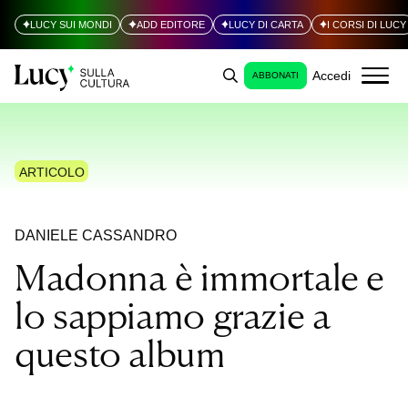
LUCY SUI MONDI
ADD EDITORE
LUCY DI CARTA
I CORSI DI LUCY
Accedi
ABBONATI
ARTICOLO
DANIELE CASSANDRO
Madonna è immortale e
lo sappiamo grazie a
questo album