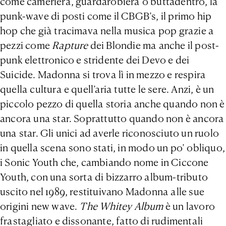
come cameriera, guardarobiera o buttadentro, la
punk-wave di posti come il CBGB’s, il primo hip
hop che già tracimava nella musica pop grazie a
pezzi come
Rapture
dei Blondie ma anche il post-
punk elettronico e stridente dei Devo e dei
Suicide. Madonna si trova lì in mezzo e respira
quella cultura e quell’aria tutte le sere. Anzi, è un
piccolo pezzo di quella storia anche quando non è
ancora una star. Soprattutto quando non è ancora
una star. Gli unici ad averle riconosciuto un ruolo
in quella scena sono stati, in modo un po’ obliquo,
i Sonic Youth che, cambiando nome in Ciccone
Youth, con una sorta di bizzarro album-tributo
uscito nel 1989, restituivano Madonna alle sue
origini new wave.
The Whitey Album
è un lavoro
frastagliato e dissonante, fatto di rudimentali