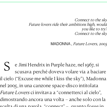
Connect to the sky
Future lovers ride their ambitions high, would
you like to try?
Connect to the sky
Future Lovers, 2005
MADONNA
,
S
e Jimi Hendrix in Purple haze, nel 1967, si
scusava perché doveva volare via a baciare
il cielo (“Excuse me while I kiss the sky”), Madonna
nel 2005, in una canzone space-disco intitolata
Future Lovers
ci invitava a “connetterci al cielo”,
dimostrando ancora una volta – anche solo con la
scelta di una parola, “connect” –, quanto fosse in