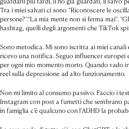
guardarli più tardi, li ho già guardati, li sal
Tra i miei salvati ci sono “Riconoscere le oscill
persone?”.“La mia mente non si ferma mai”. “Gli e
hashtag, quelli degli argomenti che TikTok sp
Sono metodica. Mi sono iscritta ai miei canali 
ricevo una notifica. Seguo influencer europei 
per ogni mio momento morto. Quando vado in pa
reel sulla depressione ad alto funzionamento.
Non mi limito al consumo passivo. Faccio i test
Instagram con post a fumetti che sembrano parlar
in famiglia c’è qualcuno con l’ADHD la probabil