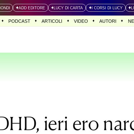
MONDI
ADD EDITORE
LUCY DI CARTA
I CORSI DI LUCY
L
PODCAST
ARTICOLI
VIDEO
AUTORI
N
DHD, ieri ero narc