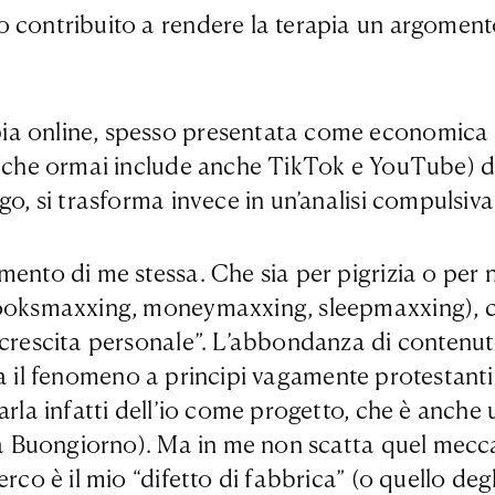
o contribuito a rendere la terapia un argoment
ia online, spesso presentata come economica 
y (che ormai include anche TikTok e YouTube) d
o, si trasforma invece in un’analisi compulsiva 
mento di me stessa. Che sia per pigrizia o per 
ooksmaxxing, moneymaxxing, sleepmaxxing), cioè
 “crescita personale”. L’abbondanza di conten
lega il fenomeno a principi vagamente protestanti 
rla infatti dell’io come progetto, che è anche u
ca Buongiorno). Ma in me non scatta quel mecca
rco è il mio “difetto di fabbrica” (o quello degl