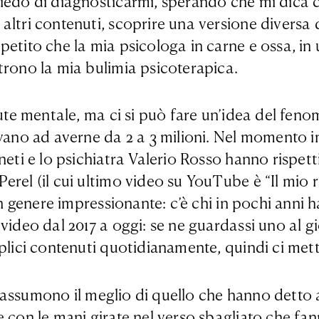
iedo di diagnosticarmi, sperando che mi dica ch
altri contenuti, scoprire una versione diversa 
etito che la mia psicologa in carne e ossa, in u
trono la mia bulimia psicoterapica.
alute mentale, ma ci si può fare un’idea del f
vano ad averne da 2 a 3 milioni. Nel momento in 
ineti e lo psichiatra Valerio Rosso hanno rispe
erel (il cui ultimo video su YouTube è “Il mio 
 in genere impressionante: c’è chi in pochi anni
video dal 2017 a oggi: se ne guardassi uno al gi
eplici contenuti quotidianamente, quindi ci me
riassumono il meglio di quello che hanno detto al
e con le mani girate nel verso sbagliato che fa