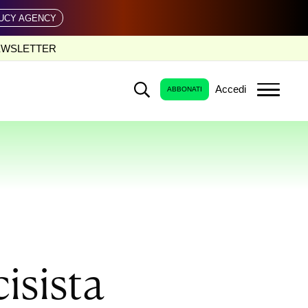
UCY AGENCY
EWSLETTER
Accedi
ABBONATI
isista