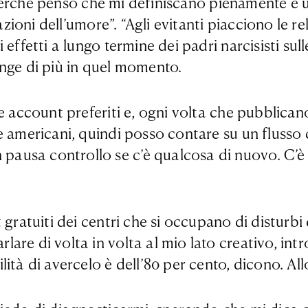
vo perché penso che mi definiscano pienamente e
azioni dell’umore”. “Agli evitanti piacciono le r
ffetti a lungo termine dei padri narcisisti sulle 
inge di più in quel momento.
e account preferiti e, ogni volta che pubblicano
e americani, quindi posso contare su un flusso 
usa controllo se c’è qualcosa di nuovo. C’è c
 gratuiti dei centri che si occupano di disturb
e di volta in volta al mio lato creativo, introv
ità di avercelo è dell’80 per cento, dicono. Al