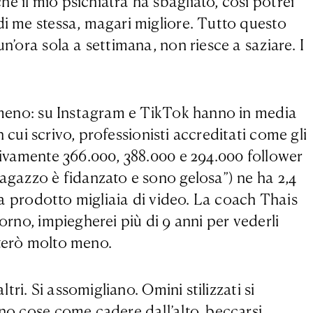
e il mio psichiatra ha sbagliato, così potrei
di me stessa, magari migliore. Tutto questo
n’ora sola a settimana, non riesce a saziare. I
enomeno: su Instagram e TikTok hanno in media
cui scrivo, professionisti accreditati come gli
ttivamente 366.000, 388.000 e 294.000 follower
ragazzo è fidanzato e sono gelosa”) ne ha 2,4
 ha prodotto migliaia di video. La coach Thais
orno, impiegherei più di 9 anni per vederli
tterò molto meno.
tri. Si assomigliano. Omini stilizzati si
nno cose come cadere dall’alto, beccarsi