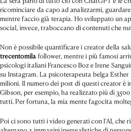
La sera parlo di tutto ciò con ChatGPT e le ch
ricominciare da capo ad analizzarmi, guardare 
mentre faccio già terapia. Ho sviluppato un app
social, invece, traboccano di contenuti che nu
Non è possibile quantificare i creator della s
trecentomila
follower, mentre i più famosi arri
psicologi italiani Francesco Boz e Irene Sangu
su Instagram. La psicoterapeuta belga Esther P
milioni. Il numero dei post di questi creator è
Gibson, per esempio, ha realizzato più di 3500 
tutti. Per fortuna, la mia mente fagocita molt
Poi ci sono tutti i video generati con l’AI, che 
alternano a immagini iperrealistiche di person