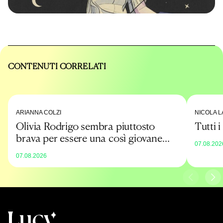
CONTENUTI CORRELATI
ARIANNA COLZI
NICOLA L
Olivia Rodrigo sembra piuttosto
Tutti 
brava per essere una così giovane
07.08.202
promessa
07.08.2026