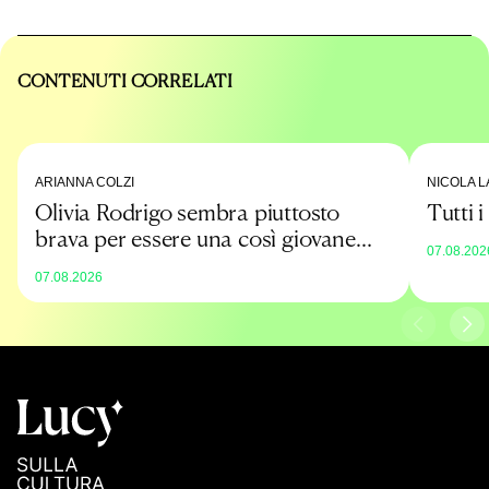
CONTENUTI CORRELATI
ARIANNA COLZI
NICOLA L
Olivia Rodrigo sembra piuttosto
Tutti 
brava per essere una così giovane
07.08.202
promessa
07.08.2026