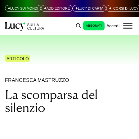
LUCY SUI MONDI
ADD EDITORE
LUCY DI CARTA
I CORSI DI LUCY
Accedi
ABBONATI
ARTICOLO
FRANCESCA MASTRUZZO
La scomparsa del
silenzio