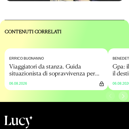
CONTENUTI CORRELATI
ERRICO BUONANNO
BENEDET
Viaggiatori da stanza. Guida
Gpa: il
situazionista di sopravvivenza per
il dest
un’estate low cost
prova
06.08.2026
06.08.202