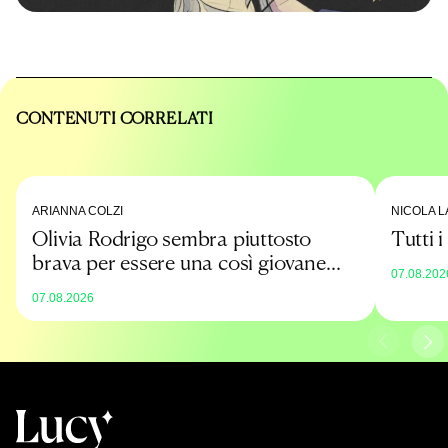
CONTENUTI CORRELATI
ARIANNA COLZI
NICOLA L
Olivia Rodrigo sembra piuttosto
Tutti 
brava per essere una così giovane
07.08.202
promessa
07.08.2026