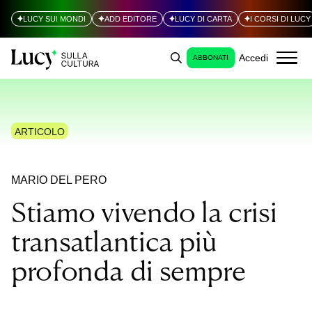
LUCY SUI MONDI
ADD EDITORE
LUCY DI CARTA
I CORSI DI LUCY
Accedi
ABBONATI
ARTICOLO
MARIO DEL PERO
Stiamo vivendo la crisi
transatlantica più
profonda di sempre